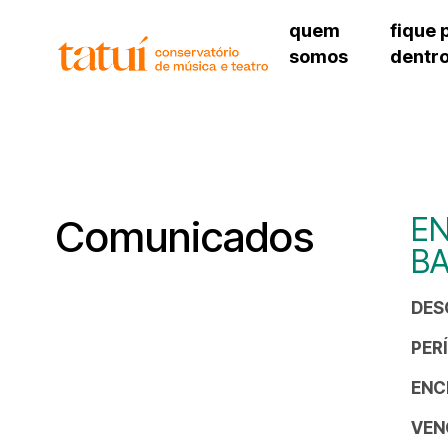
quem
fique 
somos
dentr
histórico
agenda cultural
governança
calendário escolar
unidades e setores
programas de conc
regimento escolar
revistas digitais
corpo docente
espaço estudantil
EN
Comunicados
B
DES
PER
ENC
VEN