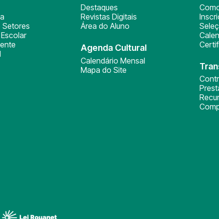
Destaques
Como
ça
Revistas Digitais
Inscr
 Setores
Área do Aluno
Sele
Escolar
Calen
ente
Certi
Agenda Cultural
l
Calendário Mensal
Tran
Mapa do Site
Cont
Pres
Recu
Comp