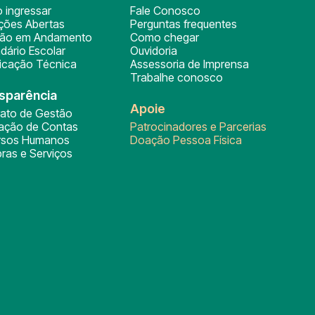
 ingressar
Fale Conosco
ições Abertas
Perguntas frequentes
ção em Andamento
Como chegar
dário Escolar
Ouvidoria
ficação Técnica
Assessoria de Imprensa
Trabalhe conosco
sparência
Apoie
rato de Gestão
tação de Contas
Patrocinadores e Parcerias
rsos Humanos
Doação Pessoa Física
ras e Serviços