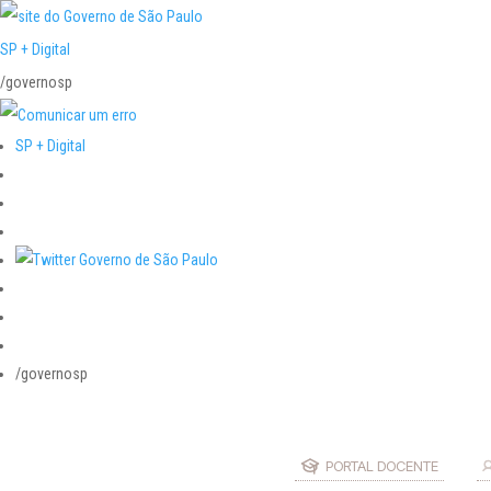
SP + Digital
/governosp
SP + Digital
/governosp
PORTAL DOCENTE