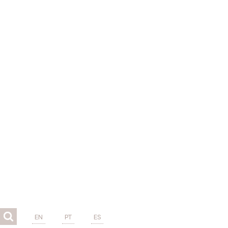
EN
PT
ES