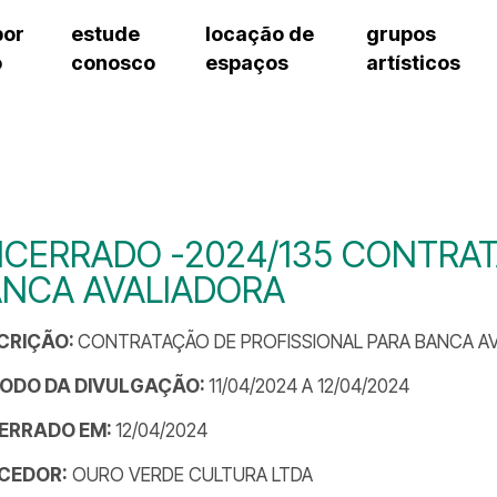
por
estude
locação de
grupos
o
conosco
espaços
artísticos
teatro procópio ferreira
artes cênicas
grupos artísticos de bolsistas
fale cono
salão villa-lobos
música
grupos pedagógicos – sede
pergunta
erto
auditório unidade chiquinha gonzaga
processo seletivo
grupos pedagógicos – polo
como che
orientações para locação
visite o c
equipe té
assessori
CERRADO -2024/135 CONTRAT
trabalhe 
ANCA AVALIADORA
CRIÇÃO:
CONTRATAÇÃO DE PROFISSIONAL PARA BANCA AV
ÍODO DA DIVULGAÇÃO:
11/04/2024 A 12/04/2024
ERRADO EM:
12/04/2024
CEDOR:
OURO VERDE CULTURA LTDA