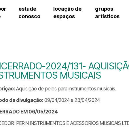
por
estude
locação de
grupos
o
conosco
espaços
artísticos
teatro procópio ferreira
artes cênicas
grupos artísticos de bolsistas
fale cono
salão villa-lobos
música
grupos pedagógicos – sede
pergunta
erto
auditório unidade chiquinha gonzaga
processo seletivo
grupos pedagógicos – polo
como che
orientações para locação
visite o c
equipe té
assessori
CERRADO-2024/131- AQUISIÇÃ
trabalhe 
NSTRUMENTOS MUSICAIS
crição:
Aquisição de peles para instrumentos musicais.
odo da divulgação:
09/04/2024 a 23/04/2024
ERRADO EM 06/05/2024
EDOR: PERIN INSTRUMENTOS E ACESSORIOS MUSICAIS LTD