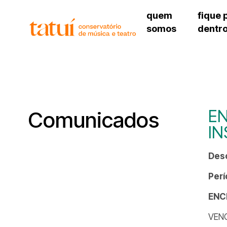
quem
fique 
somos
dentr
histórico
agenda cultural
governança
calendário escolar
unidades e setores
programas de conc
regimento escolar
revistas digitais
corpo docente
espaço estudantil
EN
Comunicados
I
Des
Perí
ENC
VENC