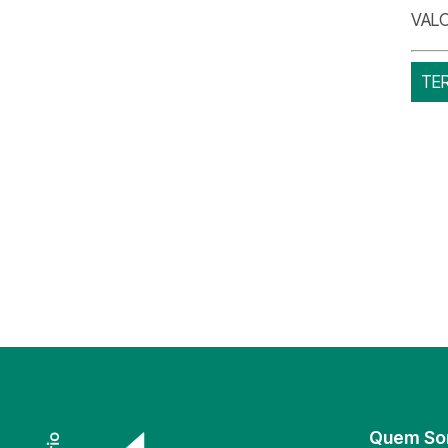
VALO
TE
Quem S