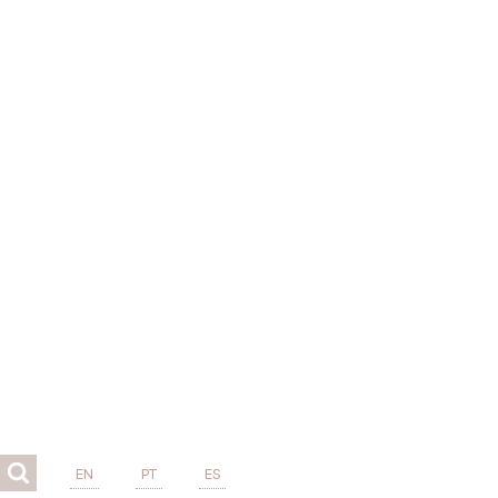
EN
PT
ES