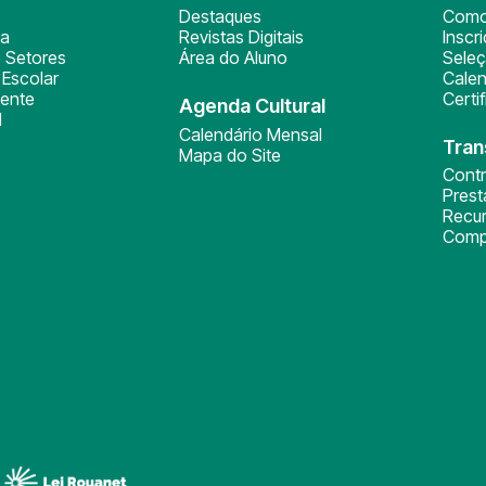
Destaques
Como
ça
Revistas Digitais
Inscr
 Setores
Área do Aluno
Sele
Escolar
Calen
ente
Certi
Agenda Cultural
l
Calendário Mensal
Tran
Mapa do Site
Cont
Pres
Recu
Comp