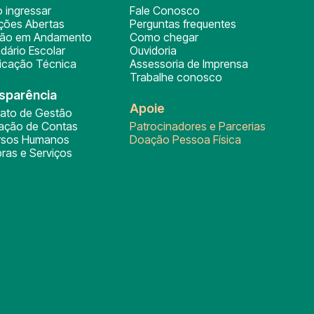
 ingressar
Fale Conosco
ições Abertas
Perguntas frequentes
ção em Andamento
Como chegar
dário Escolar
Ouvidoria
ficação Técnica
Assessoria de Imprensa
Trabalhe conosco
sparência
Apoie
rato de Gestão
tação de Contas
Patrocinadores e Parcerias
rsos Humanos
Doação Pessoa Física
ras e Serviços