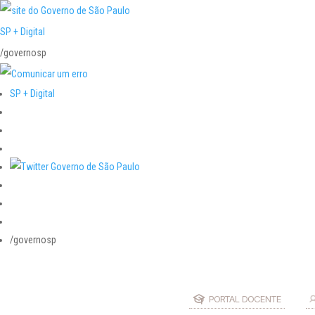
SP + Digital
/governosp
SP + Digital
/governosp
PORTAL DOCENTE