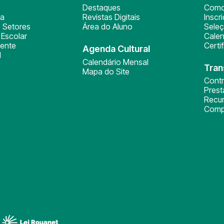
Destaques
Como
ça
Revistas Digitais
Inscr
 Setores
Área do Aluno
Sele
Escolar
Calen
ente
Certi
Agenda Cultural
l
Calendário Mensal
Tran
Mapa do Site
Cont
Pres
Recu
Comp