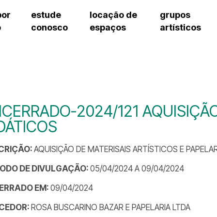
por
estude
locação de
grupos
o
conosco
espaços
artísticos
teatro procópio ferreira
artes cênicas
grupos artísticos de bolsistas
fale cono
salão villa-lobos
música
grupos pedagógicos – sede
pergunta
erto
auditório unidade chiquinha gonzaga
processo seletivo
grupos pedagógicos – polo
como che
orientações para locação
visite o c
equipe té
assessori
CERRADO-2024/121 AQUISIÇÃO
trabalhe 
DÁTICOS
CRIÇÃO:
AQUISIÇÃO DE MATERISAIS ARTÍSTICOS E PAPELAR
ÍODO DE DIVULGAÇÃO:
05/04/2024 A 09/04/2024
ERRADO EM:
09/04/2024
CEDOR:
ROSA BUSCARINO BAZAR E PAPELARIA LTDA