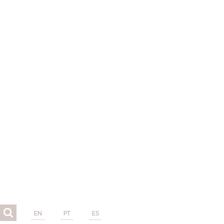
EN
PT
ES