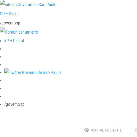
SP + Digital
/governosp
SP + Digital
/governosp
PORTAL DOCENTE