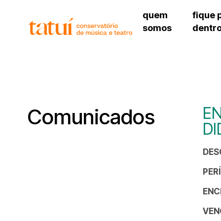
quem
fique 
somos
dentr
histórico
agenda cultural
governança
calendário escolar
unidades e setores
programas de conc
regimento escolar
revistas digitais
corpo docente
espaço estudantil
EN
Comunicados
DI
DES
PER
ENC
VEN