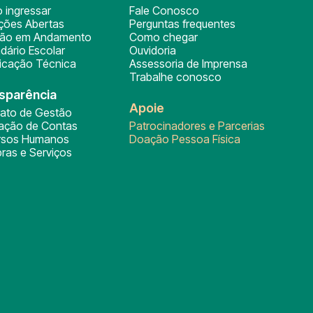
 ingressar
Fale Conosco
ições Abertas
Perguntas frequentes
ção em Andamento
Como chegar
dário Escolar
Ouvidoria
ficação Técnica
Assessoria de Imprensa
Trabalhe conosco
sparência
Apoie
rato de Gestão
tação de Contas
Patrocinadores e Parcerias
rsos Humanos
Doação Pessoa Física
ras e Serviços