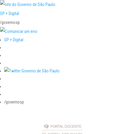
SP + Digital
/governosp
SP + Digital
/governosp
PORTAL DOCENTE