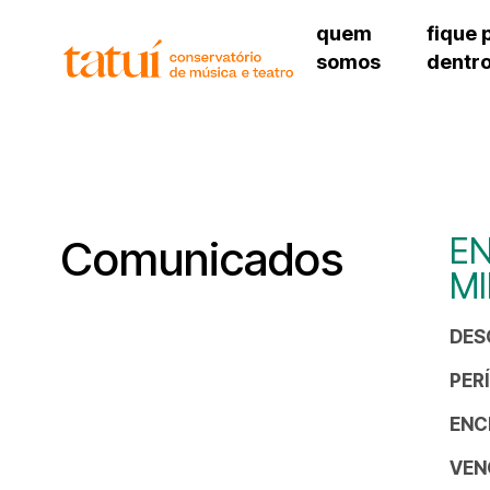
quem
fique 
somos
dentr
histórico
agenda cultural
governança
calendário escolar
unidades e setores
programas de conc
regimento escolar
revistas digitais
corpo docente
espaço estudantil
EN
Comunicados
MI
DES
PER
ENC
VEN