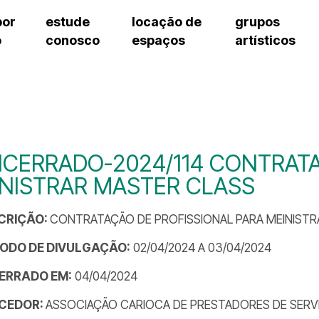
por
estude
locação de
grupos
o
conosco
espaços
artísticos
teatro procópio ferreira
artes cênicas
grupos artísticos de bolsistas
fale cono
salão villa-lobos
música
grupos pedagógicos – sede
pergunta
erto
auditório unidade chiquinha gonzaga
processo seletivo
grupos pedagógicos – polo
como che
orientações para locação
visite o c
equipe té
assessori
CERRADO-2024/114 CONTRATA
trabalhe 
NISTRAR MASTER CLASS
CRIÇÃO:
CONTRATAÇÃO DE PROFISSIONAL PARA MEINIST
ÍODO DE DIVULGAÇÃO:
02/04/2024 A 03/04/2024
ERRADO EM:
04/04/2024
CEDOR:
ASSOCIAÇÃO CARIOCA DE PRESTADORES DE SERVI