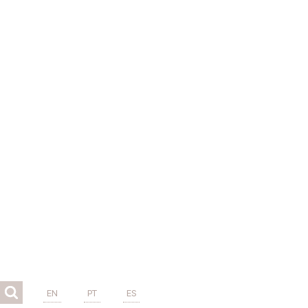
EN
PT
ES