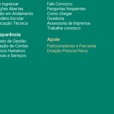
 ingressar
Fale Conosco
ições Abertas
Perguntas frequentes
ção em Andamento
Como chegar
dário Escolar
Ouvidoria
ficação Técnica
Assessoria de Imprensa
Trabalhe conosco
sparência
Apoie
rato de Gestão
tação de Contas
Patrocinadores e Parcerias
rsos Humanos
Doação Pessoa Física
ras e Serviços