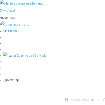
SP + Digital
/governosp
SP + Digital
/governosp
PORTAL DOCENTE