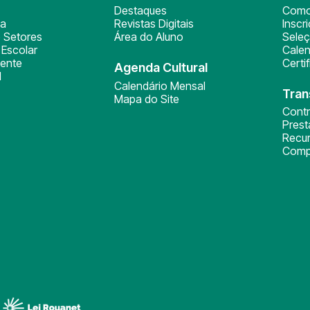
Destaques
Como
ça
Revistas Digitais
Inscr
 Setores
Área do Aluno
Sele
Escolar
Calen
ente
Certi
Agenda Cultural
l
Calendário Mensal
Tran
Mapa do Site
Cont
Pres
Recu
Comp