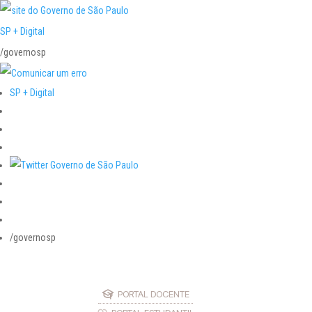
SP + Digital
/governosp
SP + Digital
/governosp
PORTAL DOCENTE