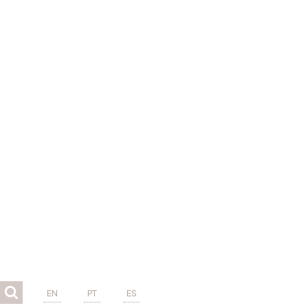
EN
PT
ES