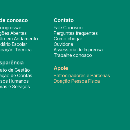
de conosco
Contato
 ingressar
Fale Conosco
ições Abertas
Perguntas frequentes
ção em Andamento
Como chegar
dário Escolar
Ouvidoria
ficação Técnica
Assessoria de Imprensa
Trabalhe conosco
sparência
Apoie
rato de Gestão
tação de Contas
Patrocinadores e Parcerias
rsos Humanos
Doação Pessoa Física
ras e Serviços