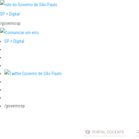
SP + Digital
/governosp
SP + Digital
/governosp
PORTAL DOCENTE