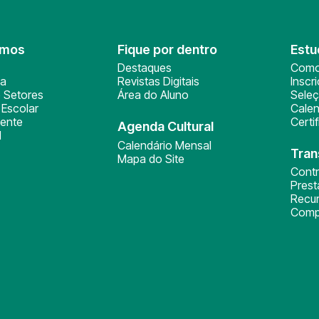
omos
Fique por dentro
Estu
Destaques
Como
ça
Revistas Digitais
Inscr
 Setores
Área do Aluno
Sele
Escolar
Calen
ente
Certi
Agenda Cultural
l
Calendário Mensal
Tran
Mapa do Site
Cont
Pres
Recu
Comp