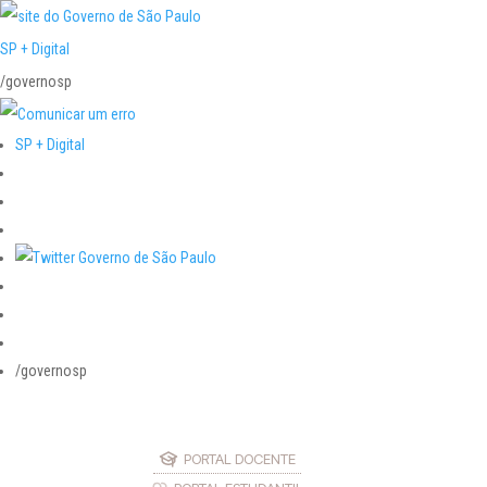
SP + Digital
/governosp
SP + Digital
/governosp
PORTAL DOCENTE