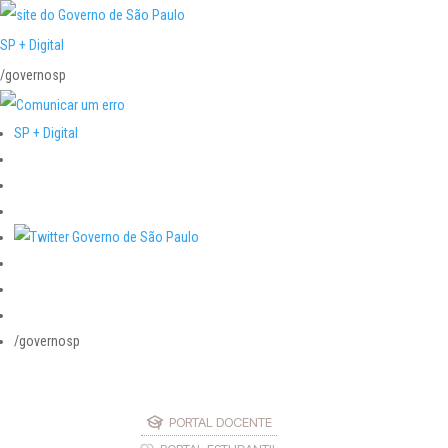
SP + Digital
/governosp
SP + Digital
/governosp
PORTAL DOCENTE