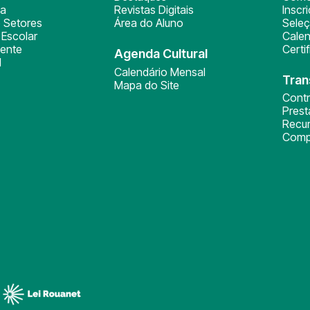
ça
Revistas Digitais
Inscr
 Setores
Área do Aluno
Sele
Escolar
Calen
ente
Certi
Agenda Cultural
l
Calendário Mensal
Tran
Mapa do Site
Cont
Pres
Recu
Comp