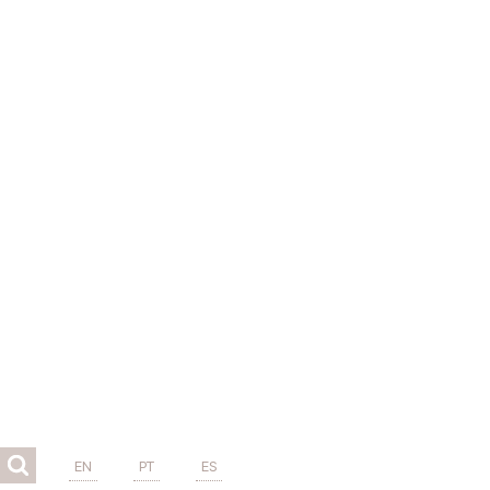
EN
PT
ES