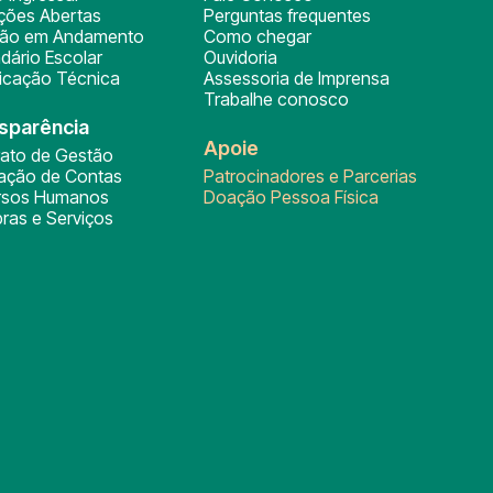
ições Abertas
Perguntas frequentes
ção em Andamento
Como chegar
dário Escolar
Ouvidoria
ficação Técnica
Assessoria de Imprensa
Trabalhe conosco
sparência
Apoie
rato de Gestão
tação de Contas
Patrocinadores e Parcerias
rsos Humanos
Doação Pessoa Física
ras e Serviços