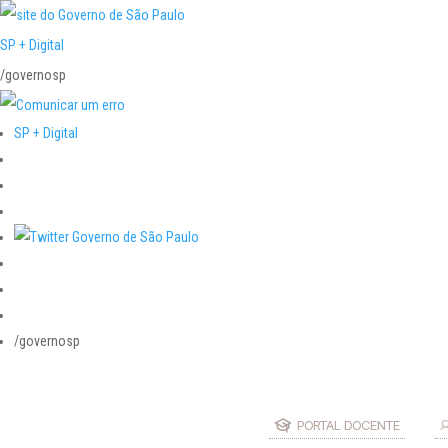
SP + Digital
/governosp
SP + Digital
/governosp
PORTAL DOCENTE