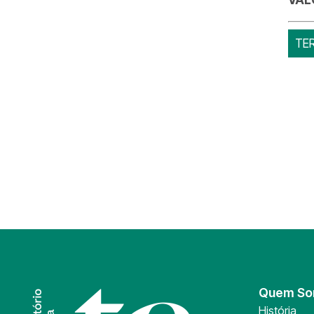
TE
Quem S
História