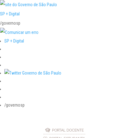
SP + Digital
/governosp
SP + Digital
/governosp
PORTAL DOCENTE