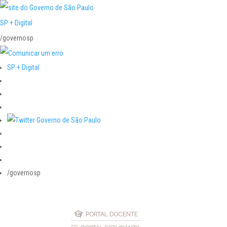
SP + Digital
/governosp
SP + Digital
/governosp
PORTAL DOCENTE