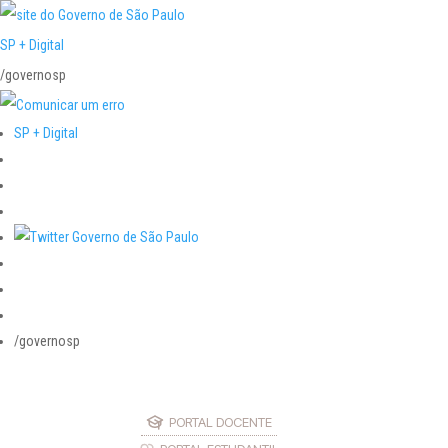
SP + Digital
/governosp
SP + Digital
/governosp
PORTAL DOCENTE