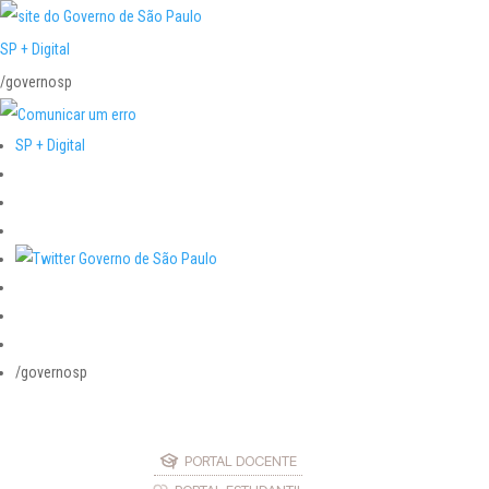
SP + Digital
/governosp
SP + Digital
/governosp
PORTAL DOCENTE