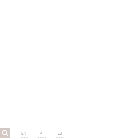
EN
PT
ES