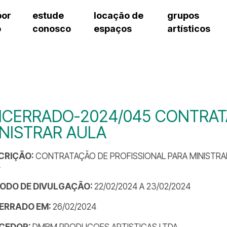
por
estude
locação de
grupos
o
conosco
espaços
artísticos
teatro procópio ferreira
artes cênicas
grupos artísticos de bolsistas
fale cono
salão villa-lobos
música
grupos pedagógicos – sede
pergunta
erto
auditório unidade chiquinha gonzaga
processo seletivo
grupos pedagógicos – polo
como che
orientações para locação
visite o c
equipe té
assessori
CERRADO-2024/045 CONTRAT
trabalhe 
NISTRAR AULA
CRIÇÃO:
CONTRATAÇÃO DE PROFISSIONAL PARA MINISTRA
4
ÍODO DE DIVULGAÇÃO:
22/02/2024 A 23/02/2024
ERRADO EM:
26/02/2024
CEDOR:
DMBM PRODUCOES ARTISTICAS LTDA