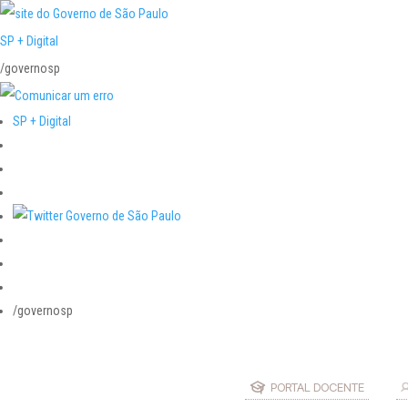
SP + Digital
/governosp
SP + Digital
/governosp
PORTAL DOCENTE