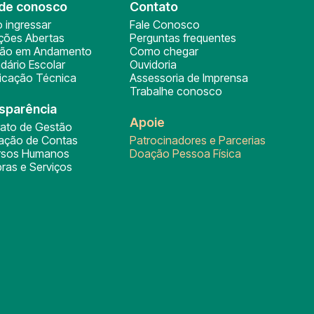
de conosco
Contato
 ingressar
Fale Conosco
ições Abertas
Perguntas frequentes
ção em Andamento
Como chegar
dário Escolar
Ouvidoria
ficação Técnica
Assessoria de Imprensa
Trabalhe conosco
sparência
Apoie
rato de Gestão
tação de Contas
Patrocinadores e Parcerias
rsos Humanos
Doação Pessoa Física
ras e Serviços