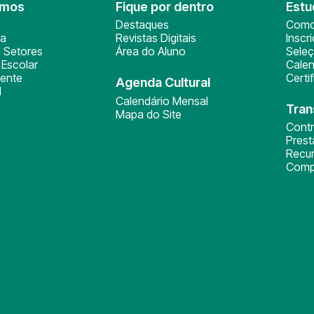
omos
Fique por dentro
Estu
Destaques
Como
ça
Revistas Digitais
Inscr
 Setores
Área do Aluno
Sele
Escolar
Calen
ente
Certi
Agenda Cultural
l
Calendário Mensal
Tran
Mapa do Site
Cont
Pres
Recu
Comp