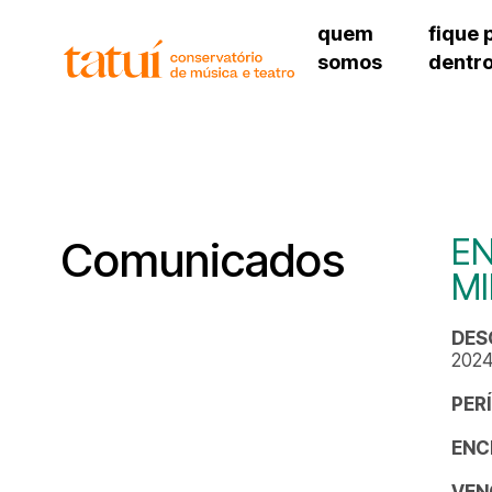
quem
fique 
somos
dentr
histórico
agenda cultural
governança
calendário escolar
unidades e setores
programas de conc
regimento escolar
revistas digitais
corpo docente
espaço estudantil
EN
Comunicados
MI
DES
202
PER
ENC
VEN