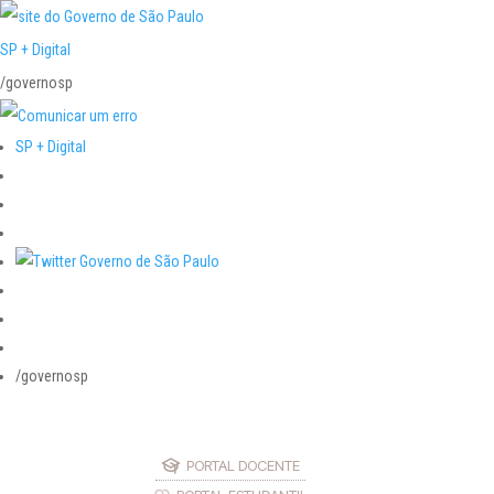
SP + Digital
/governosp
SP + Digital
/governosp
PORTAL DOCENTE