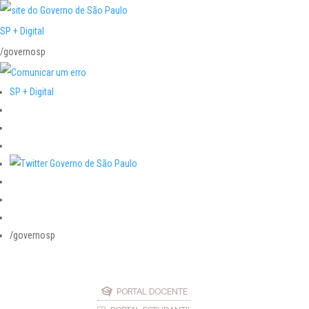
SP + Digital
/governosp
SP + Digital
/governosp
PORTAL DOCENTE