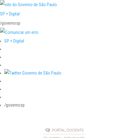
SP + Digital
/governosp
SP + Digital
/governosp
PORTAL DOCENTE