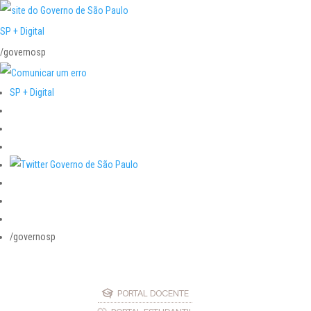
SP + Digital
/governosp
SP + Digital
/governosp
PORTAL DOCENTE