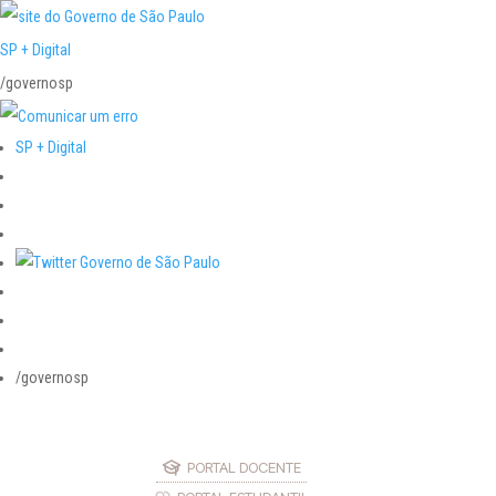
SP + Digital
/governosp
SP + Digital
/governosp
PORTAL DOCENTE