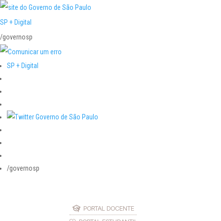
SP + Digital
/governosp
SP + Digital
/governosp
PORTAL DOCENTE