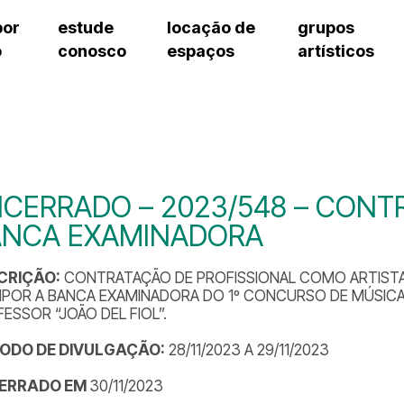
por
estude
locação de
grupos
o
conosco
espaços
artísticos
cursos regulares
bilheteria
teatro procópio ferreira
artes cênicas
grupos artísticos de bolsistas
fale cono
cursos livres
cursos regulares
salão villa-lobos
música
grupos pedagógicos – sede
ouvidoria 
cursos de aperfeiçoamento
cursos livres
erto
auditório unidade chiquinha gonzaga
processo seletivo
grupos pedagógicos – polo
pergunta
chiquinha gonzaga
cursos de aperfeiçoamento
orientações para locação
como che
a
visite o c
3
sceic-sp
CERRADO – 2023/548 – CONTR
to
equipe té
ANCA EXAMINADORA
josé do rio pardo
assessori
trabalhe 
CRIÇÃO:
CONTRATAÇÃO DE PROFISSIONAL COMO ARTISTA
POR A BANCA EXAMINADORA DO 1º CONCURSO DE MÚSIC
ESSOR “JOÃO DEL FIOL”.
ÍODO DE DIVULGAÇÃO:
28/11/2023 A 29/11/2023
ERRADO EM
30/11/2023