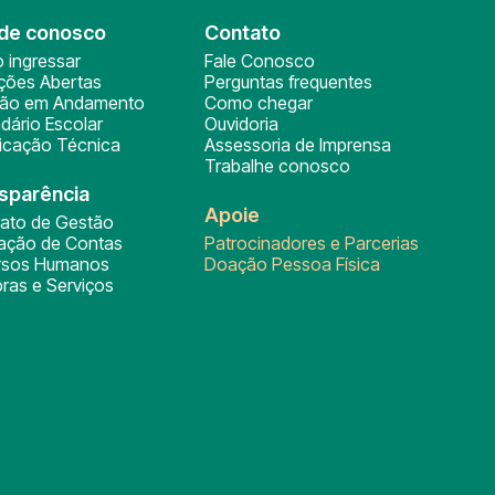
de conosco
Contato
 ingressar
Fale Conosco
ições Abertas
Perguntas frequentes
ção em Andamento
Como chegar
dário Escolar
Ouvidoria
ficação Técnica
Assessoria de Imprensa
Trabalhe conosco
sparência
Apoie
rato de Gestão
tação de Contas
Patrocinadores e Parcerias
rsos Humanos
Doação Pessoa Física
ras e Serviços