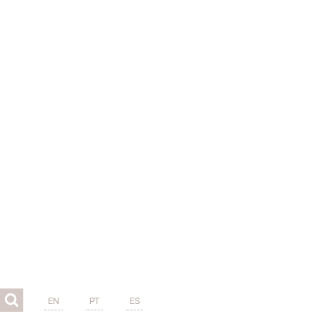
EN
PT
ES