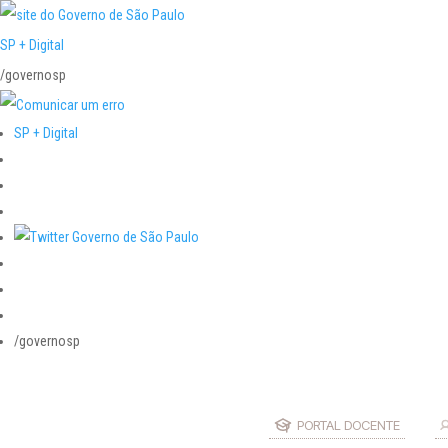
SP + Digital
/governosp
SP + Digital
/governosp
PORTAL DOCENTE