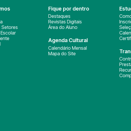
omos
Fique por dentro
Estu
Destaques
Como
ça
Revistas Digitais
Inscr
 Setores
Área do Aluno
Sele
Escolar
Calen
ente
Certi
Agenda Cultural
l
Calendário Mensal
Tran
Mapa do Site
Cont
Pres
Recu
Comp