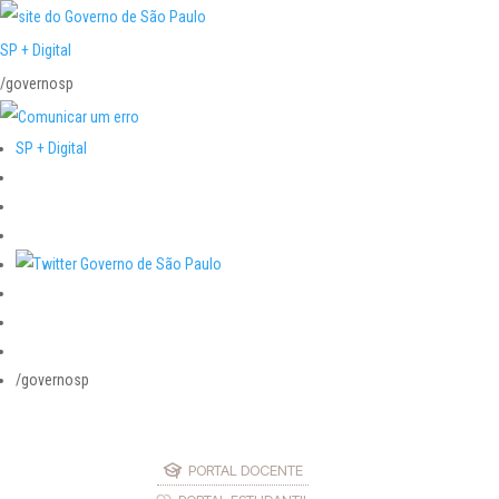
SP + Digital
/governosp
SP + Digital
/governosp
PORTAL DOCENTE