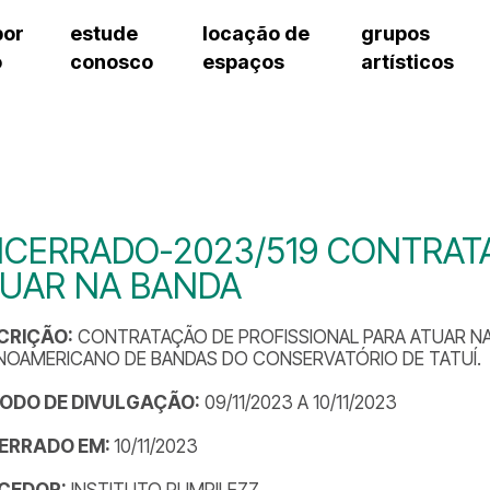
por
estude
locação de
grupos
o
conosco
espaços
artísticos
teatro procópio ferreira
artes cênicas
grupos artísticos de bolsistas
fale cono
salão villa-lobos
música
grupos pedagógicos – sede
pergunta
erto
auditório unidade chiquinha gonzaga
processo seletivo
grupos pedagógicos – polo
como che
orientações para locação
visite o c
equipe té
assessori
CERRADO-2023/519 CONTRATA
trabalhe 
TUAR NA BANDA
CRIÇÃO:
CONTRATAÇÃO DE PROFISSIONAL PARA ATUAR NA
INOAMERICANO DE BANDAS DO CONSERVATÓRIO DE TATUÍ.
ÍODO DE DIVULGAÇÃO:
09/11/2023 A 10/11/2023
ERRADO EM:
10/11/2023
CEDOR:
INSTITUTO RUMPILEZZ