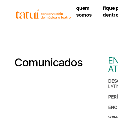
quem
fique 
somos
dentr
histórico
agenda cultural
governança
calendário escolar
unidades e setores
programas de conc
regimento escolar
revistas digitais
corpo docente
espaço estudantil
EN
Comunicados
A
DES
LAT
PER
ENC
VEN