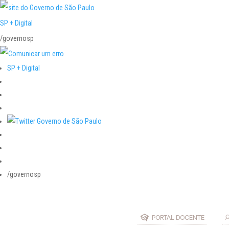
SP + Digital
/governosp
SP + Digital
/governosp
PORTAL DOCENTE