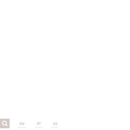
EN
PT
ES