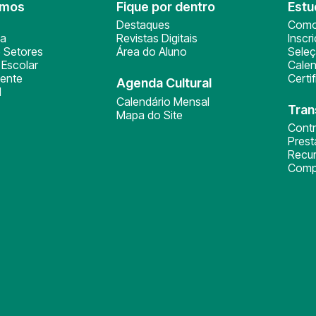
omos
Fique por dentro
Estu
Destaques
Como
ça
Revistas Digitais
Inscr
 Setores
Área do Aluno
Sele
Escolar
Calen
ente
Certi
Agenda Cultural
l
Calendário Mensal
Tran
Mapa do Site
Cont
Pres
Recu
Comp