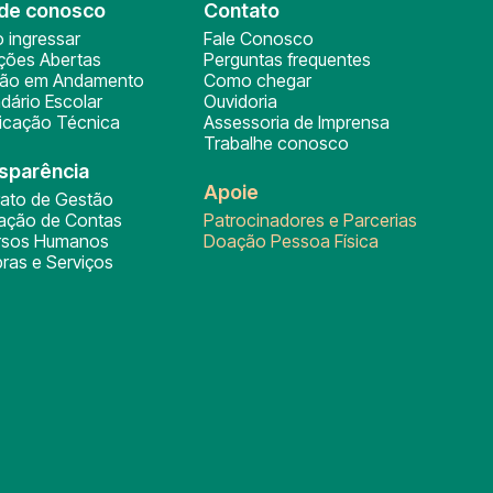
de conosco
Contato
 ingressar
Fale Conosco
ições Abertas
Perguntas frequentes
ção em Andamento
Como chegar
dário Escolar
Ouvidoria
ficação Técnica
Assessoria de Imprensa
Trabalhe conosco
sparência
Apoie
rato de Gestão
tação de Contas
Patrocinadores e Parcerias
rsos Humanos
Doação Pessoa Física
ras e Serviços