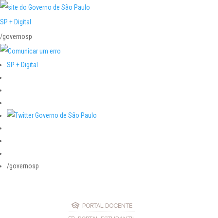
SP + Digital
/governosp
SP + Digital
/governosp
PORTAL DOCENTE