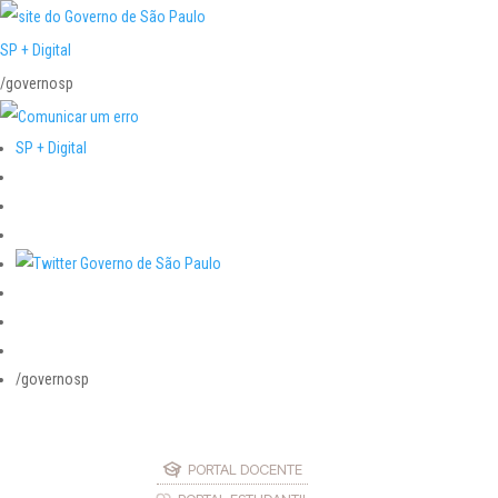
SP + Digital
/governosp
SP + Digital
/governosp
PORTAL DOCENTE