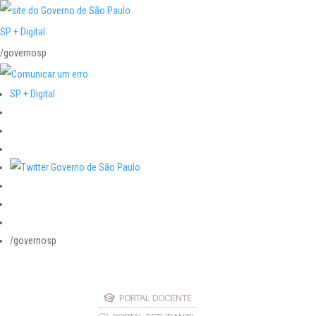
SP + Digital
/governosp
SP + Digital
/governosp
PORTAL DOCENTE