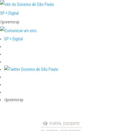
SP + Digital
/governosp
SP + Digital
/governosp
PORTAL DOCENTE