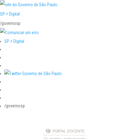
SP + Digital
/governosp
SP + Digital
/governosp
PORTAL DOCENTE