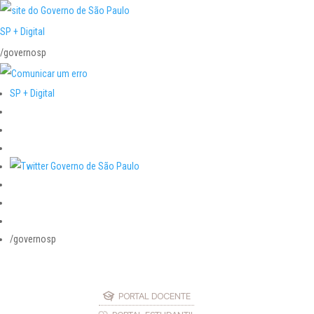
SP + Digital
/governosp
SP + Digital
/governosp
PORTAL DOCENTE