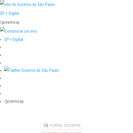
SP + Digital
/governosp
SP + Digital
/governosp
PORTAL DOCENTE