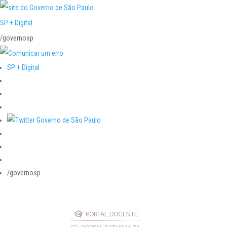
SP + Digital
/governosp
SP + Digital
/governosp
PORTAL DOCENTE