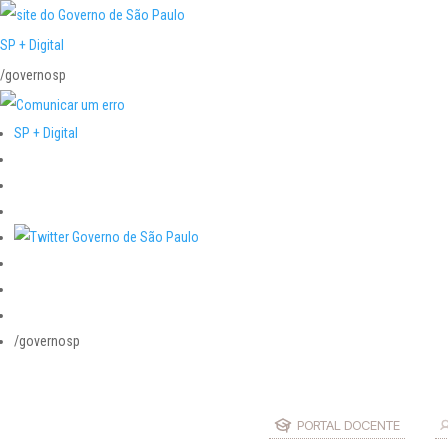
SP + Digital
/governosp
SP + Digital
/governosp
PORTAL DOCENTE