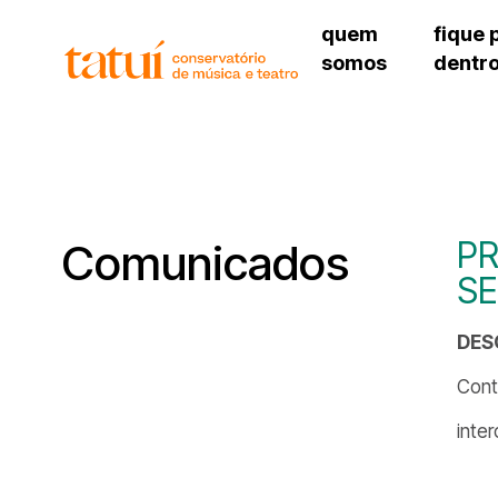
quem
fique 
somos
dentr
histórico
agenda cultural
governança
calendário escolar
unidades e setores
programas de conc
regimento escolar
revistas digitais
corpo docente
espaço estudantil
PR
Comunicados
SE
DES
Cont
inte