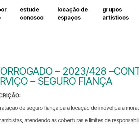
por
estude
locação de
grupos
o
conosco
espaços
artísticos
teatro procópio ferreira
artes cênicas
grupos artísticos de bolsistas
fale cono
salão villa-lobos
música
grupos pedagógicos – sede
pergunta
erto
auditório unidade chiquinha gonzaga
processo seletivo
grupos pedagógicos – polo
como che
orientações para locação
visite o c
equipe té
assessori
ORROGADO – 2023/428 –CON
trabalhe 
RVIÇO – SEGURO FIANÇA
CRIÇÃO:
ratação de seguro fiança para locação de imóvel para morad
rcambistas, atendendo as coberturas e limites de responsabil