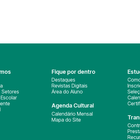
omos
Fique por dentro
Estu
Destaques
Como
ça
Revistas Digitais
Inscr
 Setores
Área do Aluno
Sele
Escolar
Calen
ente
Certi
Agenda Cultural
l
Calendário Mensal
Tran
Mapa do Site
Cont
Pres
Recu