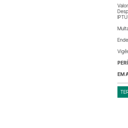
Valo
Desp
IPTU
Mult
Ende
Vigê
PER
EM 
TE