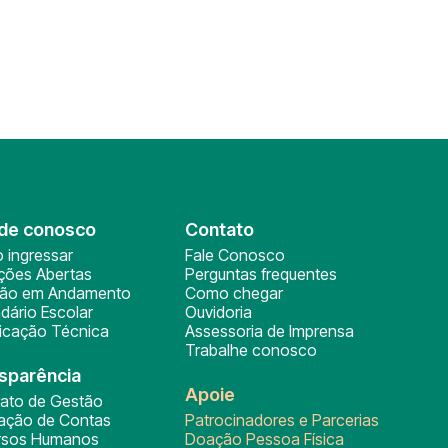
de conosco
Contato
 ingressar
Fale Conosco
ições Abertas
Perguntas frequentes
ção em Andamento
Como chegar
dário Escolar
Ouvidoria
ficação Técnica
Assessoria de Imprensa
Trabalhe conosco
sparência
Apoie
rato de Gestão
tação de Contas
Patrocinadores e Parcerias
rsos Humanos
Doação Pessoa Física