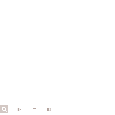
EN
PT
ES