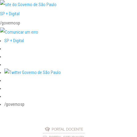
SP + Digital
/governosp
SP + Digital
/governosp
PORTAL DOCENTE