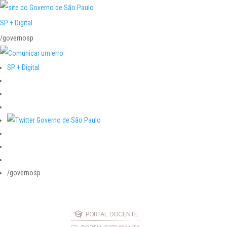
SP + Digital
/governosp
SP + Digital
/governosp
PORTAL DOCENTE