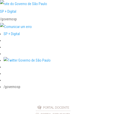
SP + Digital
/governosp
SP + Digital
/governosp
PORTAL DOCENTE