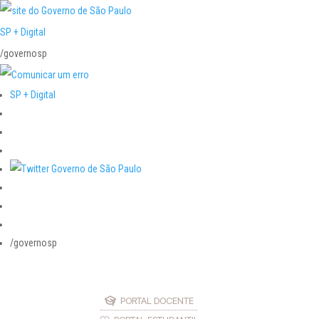
SP + Digital
/governosp
SP + Digital
/governosp
PORTAL DOCENTE