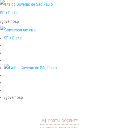
SP + Digital
/governosp
SP + Digital
/governosp
PORTAL DOCENTE