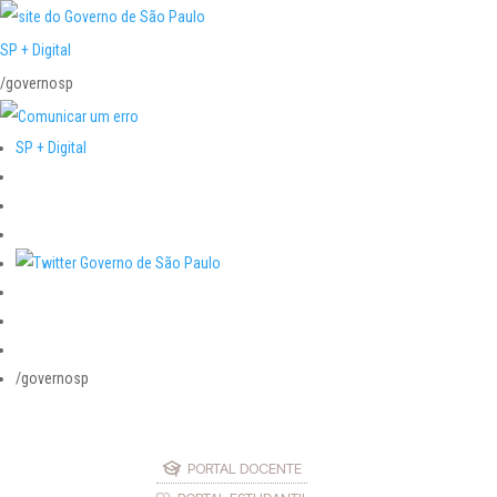
SP + Digital
/governosp
SP + Digital
/governosp
PORTAL DOCENTE