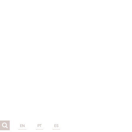
EN
PT
ES