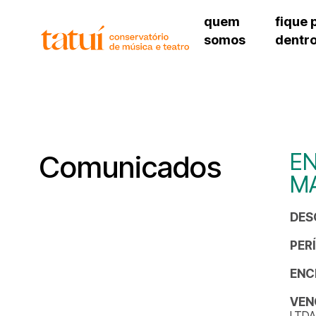
quem
fique 
somos
dentr
histórico
agenda cultural
governança
calendário escolar
unidades e setores
programas de conc
regimento escolar
revistas digitais
corpo docente
espaço estudantil
EN
Comunicados
MA
DES
PER
ENC
VEN
LTDA