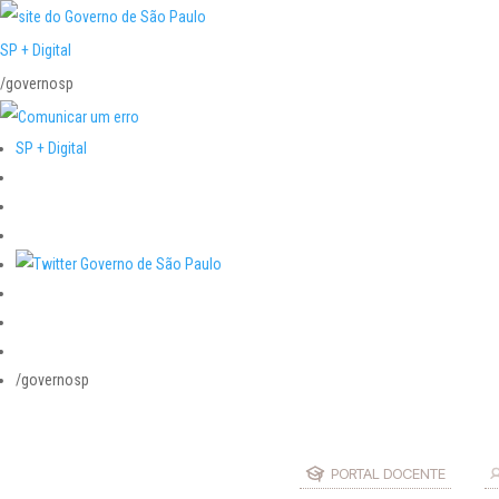
SP + Digital
/governosp
SP + Digital
/governosp
PORTAL DOCENTE