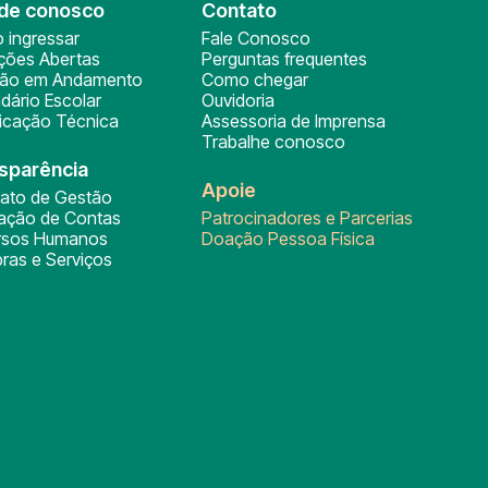
de conosco
Contato
 ingressar
Fale Conosco
ições Abertas
Perguntas frequentes
ção em Andamento
Como chegar
dário Escolar
Ouvidoria
ficação Técnica
Assessoria de Imprensa
Trabalhe conosco
sparência
Apoie
rato de Gestão
tação de Contas
Patrocinadores e Parcerias
rsos Humanos
Doação Pessoa Física
ras e Serviços