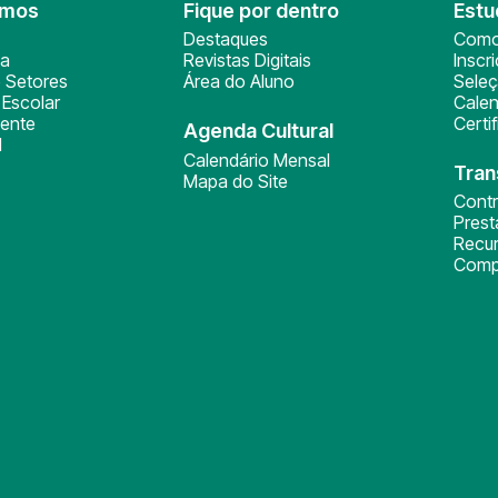
omos
Fique por dentro
Estu
Destaques
Como
ça
Revistas Digitais
Inscr
 Setores
Área do Aluno
Sele
Escolar
Calen
ente
Certi
Agenda Cultural
l
Calendário Mensal
Tran
Mapa do Site
Cont
Pres
Recu
Comp