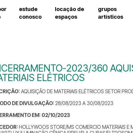
por
estude
locação de
grupos
o
conosco
espaços
artísticos
teatro procópio ferreira
artes cênicas
grupos artísticos de bolsistas
fale cono
salão villa-lobos
música
grupos pedagógicos – sede
pergunta
erto
auditório unidade chiquinha gonzaga
processo seletivo
grupos pedagógicos – polo
como che
orientações para locação
visite o c
equipe té
assessori
CERRAMENTO-2023/360 AQUI
trabalhe 
TERIAIS ELÉTRICOS
CRIÇÃO:
AQUISIÇÃO DE MATERIAIS ELÉTRICOS SETOR PR
ÍODO DE DIVULGAÇÃO:
28/08/2023 A 30/08/2023
ERRAMENTO EM: 02/10/2023
CEDOR:
HOLLYWOOS STORE/MS COMERCIO MATERIAIS E 
/ARTLUX ILUMINAÇÃO CÊNICA EIRELI/R.A.CUBAS/ELTROSOM