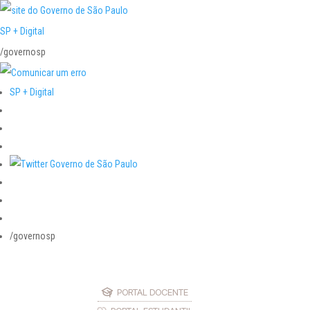
SP + Digital
/governosp
SP + Digital
/governosp
PORTAL DOCENTE