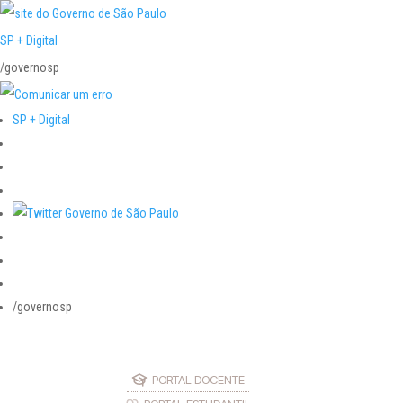
SP + Digital
/governosp
SP + Digital
/governosp
PORTAL DOCENTE