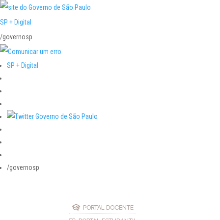
SP + Digital
/governosp
SP + Digital
/governosp
PORTAL DOCENTE