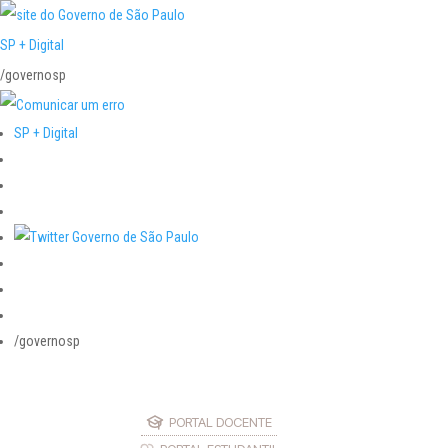
SP + Digital
/governosp
SP + Digital
/governosp
PORTAL DOCENTE