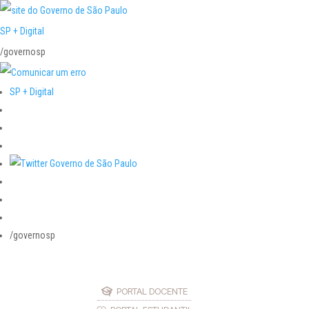
SP + Digital
/governosp
SP + Digital
/governosp
PORTAL DOCENTE