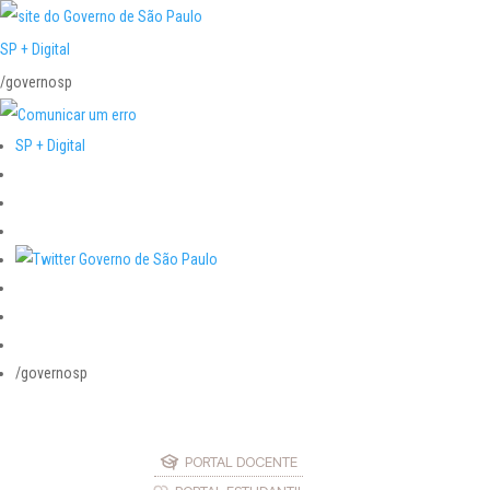
SP + Digital
/governosp
SP + Digital
/governosp
PORTAL DOCENTE