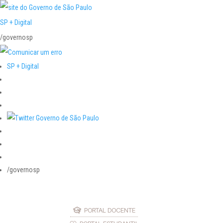
SP + Digital
/governosp
SP + Digital
/governosp
PORTAL DOCENTE