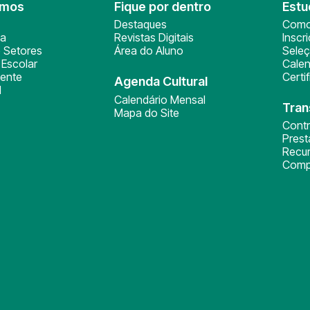
omos
Fique por dentro
Estu
Destaques
Como
ça
Revistas Digitais
Inscr
 Setores
Área do Aluno
Sele
Escolar
Calen
ente
Certi
Agenda Cultural
l
Calendário Mensal
Tran
Mapa do Site
Cont
Pres
Recu
Comp