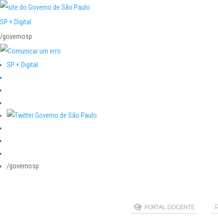
SP + Digital
/governosp
SP + Digital
/governosp
PORTAL DOCENTE