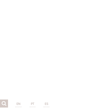
EN
PT
ES