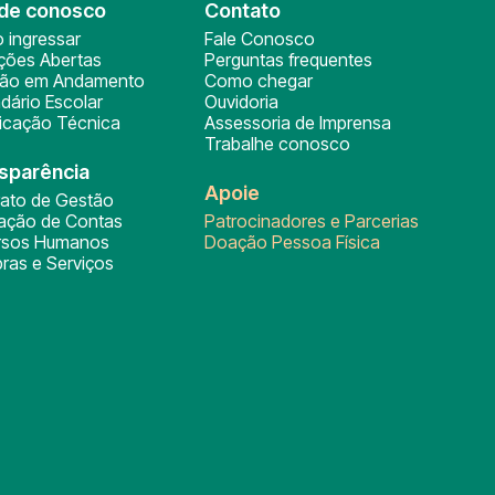
de conosco
Contato
 ingressar
Fale Conosco
ições Abertas
Perguntas frequentes
ção em Andamento
Como chegar
dário Escolar
Ouvidoria
ficação Técnica
Assessoria de Imprensa
Trabalhe conosco
sparência
Apoie
rato de Gestão
tação de Contas
Patrocinadores e Parcerias
rsos Humanos
Doação Pessoa Física
ras e Serviços