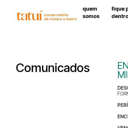
quem
fique 
somos
dentr
histórico
agenda cultural
governança
calendário escolar
unidades e setores
programas de conc
regimento escolar
revistas digitais
corpo docente
espaço estudantil
EN
Comunicados
MI
DES
FOR
PER
ENC
VEN