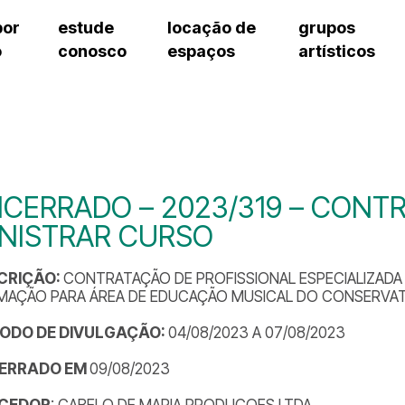
por
estude
locação de
grupos
o
conosco
espaços
artísticos
teatro procópio ferreira
artes cênicas
grupos artísticos de bolsistas
fale cono
salão villa-lobos
música
grupos pedagógicos – sede
pergunta
erto
auditório unidade chiquinha gonzaga
processo seletivo
grupos pedagógicos – polo
como che
orientações para locação
visite o c
equipe té
assessori
CERRADO – 2023/319 – CONTR
trabalhe 
NISTRAR CURSO
CRIÇÃO:
CONTRATAÇÃO DE PROFISSIONAL ESPECIALIZADA
MAÇÃO PARA ÁREA DE EDUCAÇÃO MUSICAL DO CONSERVATÓ
ÍODO DE DIVULGAÇÃO:
04/08/2023 A 07/08/2023
ERRADO EM
09/08/2023
CEDOR
: CABELO DE MARIA PRODUCOES LTDA