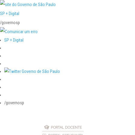
SP + Digital
/governosp
SP + Digital
/governosp
PORTAL DOCENTE