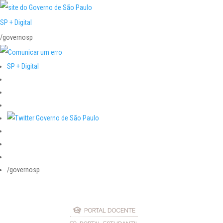
SP + Digital
/governosp
SP + Digital
/governosp
PORTAL DOCENTE